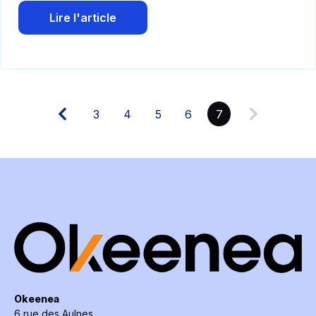
Lire l'article
3
4
5
6
7
Okeenea
6 rue des Aulnes